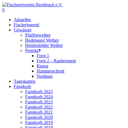
Skip
to
0
main
Menu
Aktuelles
content
Fischerjugend
Gewässer
Pfaffenweiher
Bodenauer Weiher
Henfenfelder Weiher
Pegnitz
Forst 1
Forst 2 – Rauhenstein
Ranna
Hammerschrott
Neuhaus
Tageskarten
Fangkorb
Fangkorb 2025
Fangkorb 2024
Fangkorb 2023
Fangkorb 2022
Fangkorb 2021
Fangkorb 2020
Fangkorb 2019
Fangkorb 2018