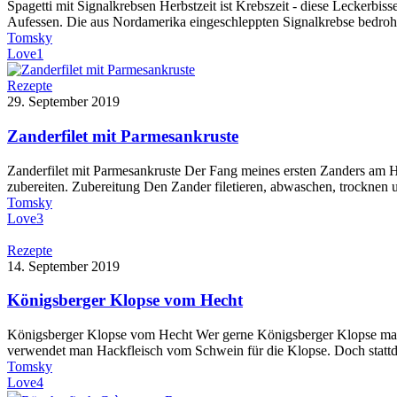
Spagetti mit Signalkrebsen Herbstzeit ist Krebszeit - diese Leckerbi
Aufessen. Die aus Nordamerika eingeschleppten Signalkrebse bedro
Tomsky
Love
1
Rezepte
29. September 2019
Zanderfilet mit Parmesankruste
Zanderfilet mit Parmesankruste Der Fang meines ersten Zanders am H
zubereiten. Zubereitung Den Zander filetieren, abwaschen, trocknen
Tomsky
Love
3
Rezepte
14. September 2019
Königsberger Klopse vom Hecht
Königsberger Klopse vom Hecht Wer gerne Königsberger Klopse mag fü
verwendet man Hackfleisch vom Schwein für die Klopse. Doch stattd
Tomsky
Love
4