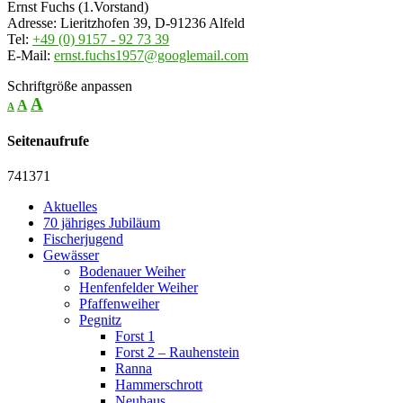
Ernst Fuchs (1.Vorstand)
Adresse: Lieritzhofen 39, D-91236 Alfeld
Tel:
+49 (0) 9157 - 92 73 39
E-Mail:
ernst.fuchs1957@googlemail.com
Schriftgröße anpassen
A
A
A
Seitenaufrufe
741371
Aktuelles
70 jähriges Jubiläum
Fischerjugend
Gewässer
Bodenauer Weiher
Henfenfelder Weiher
Pfaffenweiher
Pegnitz
Forst 1
Forst 2 – Rauhenstein
Ranna
Hammerschrott
Neuhaus