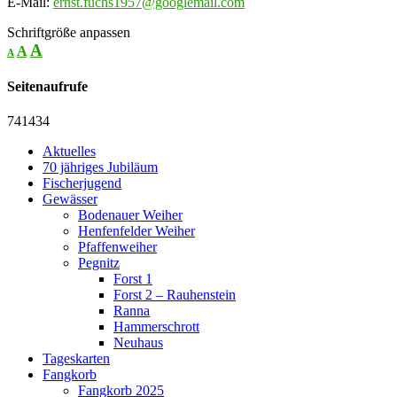
E-Mail:
ernst.fuchs1957@googlemail.com
Schriftgröße anpassen
A
A
A
Seitenaufrufe
741434
Aktuelles
70 jähriges Jubiläum
Fischerjugend
Gewässer
Bodenauer Weiher
Henfenfelder Weiher
Pfaffenweiher
Pegnitz
Forst 1
Forst 2 – Rauhenstein
Ranna
Hammerschrott
Neuhaus
Tageskarten
Fangkorb
Fangkorb 2025