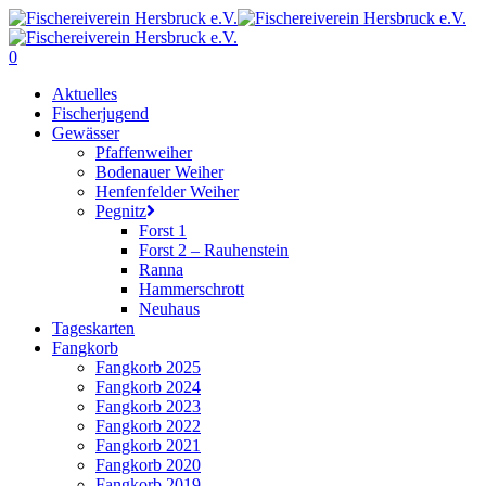
Skip
to
main
0
content
Menu
Aktuelles
Fischerjugend
Gewässer
Pfaffenweiher
Bodenauer Weiher
Henfenfelder Weiher
Pegnitz
Forst 1
Forst 2 – Rauhenstein
Ranna
Hammerschrott
Neuhaus
Tageskarten
Fangkorb
Fangkorb 2025
Fangkorb 2024
Fangkorb 2023
Fangkorb 2022
Fangkorb 2021
Fangkorb 2020
Fangkorb 2019