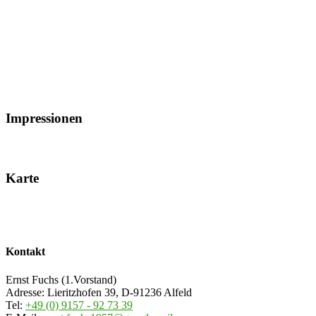
Tageskarten
Tageskarten sind nur in Begleitung eines aktiven oder
passiven Vereinsmitglieds erhältlich.
Impressionen
Karte
Kontakt
Ernst Fuchs (1.Vorstand)
Adresse: Lieritzhofen 39, D-91236 Alfeld
Tel:
+49 (0) 9157 - 92 73 39