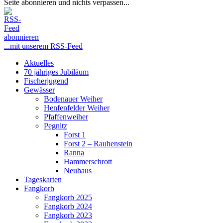
Seite abonnieren und nichts verpassen...
...mit unserem RSS-Feed
Close
Aktuelles
Menu
70 jähriges Jubiläum
Fischerjugend
Gewässer
Bodenauer Weiher
Henfenfelder Weiher
Pfaffenweiher
Pegnitz
Forst 1
Forst 2 – Rauhenstein
Ranna
Hammerschrott
Neuhaus
Tageskarten
Fangkorb
Fangkorb 2025
Fangkorb 2024
Fangkorb 2023