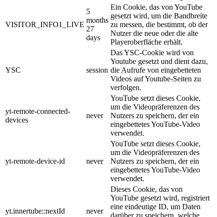
Ein Cookie, das von YouTube
5
gesetzt wird, um die Bandbreite
months
VISITOR_INFO1_LIVE
zu messen, die bestimmt, ob der
27
Nutzer die neue oder die alte
days
Playeroberfläche erhält.
Das YSC-Cookie wird von
Youtube gesetzt und dient dazu,
YSC
session
die Aufrufe von eingebetteten
Videos auf Youtube-Seiten zu
verfolgen.
YouTube setzt dieses Cookie,
um die Videopräferenzen des
yt-remote-connected-
never
Nutzers zu speichern, der ein
devices
eingebettetes YouTube-Video
verwendet.
YouTube setzt dieses Cookie,
um die Videopräferenzen des
yt-remote-device-id
never
Nutzers zu speichern, der ein
eingebettetes YouTube-Video
verwendet.
Dieses Cookie, das von
YouTube gesetzt wird, registriert
eine eindeutige ID, um Daten
yt.innertube::nextId
never
darüber zu speichern, welche