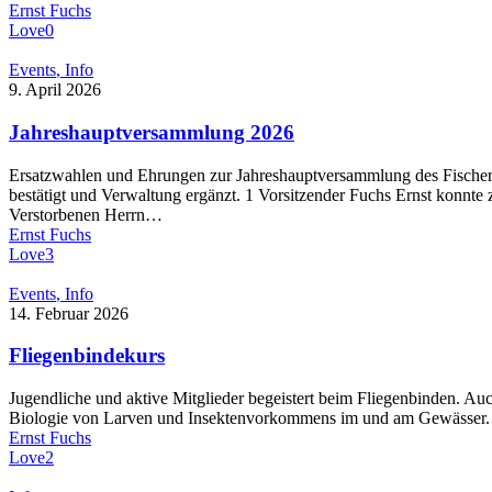
Ernst Fuchs
Love
0
Events
Info
9. April 2026
Jahreshauptversammlung 2026
Ersatzwahlen und Ehrungen zur Jahreshauptversammlung des Fischere
bestätigt und Verwaltung ergänzt. 1 Vorsitzender Fuchs Ernst konnt
Verstorbenen Herrn…
Ernst Fuchs
Love
3
Events
Info
14. Februar 2026
Fliegenbindekurs
Jugendliche und aktive Mitglieder begeistert beim Fliegenbinden. Au
Biologie von Larven und Insektenvorkommens im und am Gewässer. Mit
Ernst Fuchs
Love
2