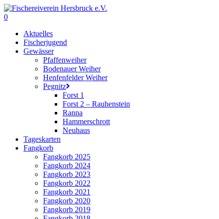
Skip
to
0
main
Menu
Aktuelles
content
Fischerjugend
Gewässer
Pfaffenweiher
Bodenauer Weiher
Henfenfelder Weiher
Pegnitz
Forst 1
Forst 2 – Rauhenstein
Ranna
Hammerschrott
Neuhaus
Tageskarten
Fangkorb
Fangkorb 2025
Fangkorb 2024
Fangkorb 2023
Fangkorb 2022
Fangkorb 2021
Fangkorb 2020
Fangkorb 2019
Fangkorb 2018