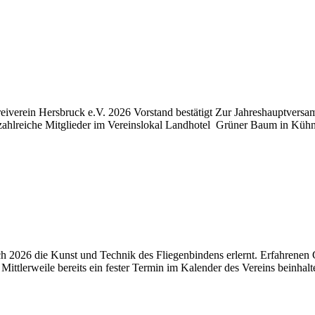
iverein Hersbruck e.V. 2026 Vorstand bestätigt Zur Jahreshauptversa
e zahlreiche Mitglieder im Vereinslokal Landhotel Grüner Baum in Küh
ch 2026 die Kunst und Technik des Fliegenbindens erlernt. Erfahrenen
tlerweile bereits ein fester Termin im Kalender des Vereins beinhal