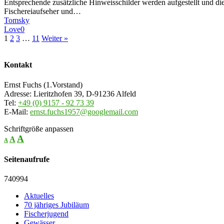
Entsprechende zusätzliche Hinweisschilder werden aufgestellt und die
Fischereiaufseher und…
Tomsky
Love
0
1
2
3
…
11
Weiter »
Kontakt
Ernst Fuchs (1.Vorstand)
Adresse: Lieritzhofen 39, D-91236 Alfeld
Tel:
+49 (0) 9157 - 92 73 39
E-Mail:
ernst.fuchs1957@googlemail.com
Schriftgröße anpassen
A
A
A
Seitenaufrufe
740994
Aktuelles
70 jähriges Jubiläum
Fischerjugend
Gewässer