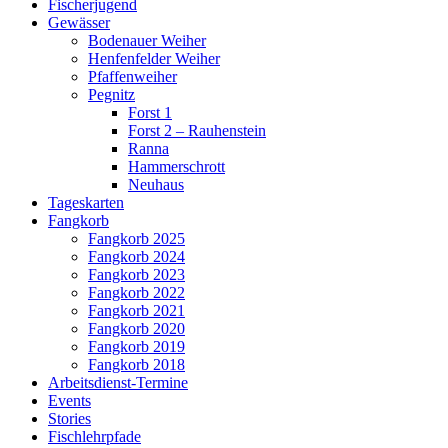
Fischerjugend
Gewässer
Bodenauer Weiher
Henfenfelder Weiher
Pfaffenweiher
Pegnitz
Forst 1
Forst 2 – Rauhenstein
Ranna
Hammerschrott
Neuhaus
Tageskarten
Fangkorb
Fangkorb 2025
Fangkorb 2024
Fangkorb 2023
Fangkorb 2022
Fangkorb 2021
Fangkorb 2020
Fangkorb 2019
Fangkorb 2018
Arbeitsdienst-Termine
Events
Stories
Fischlehrpfade