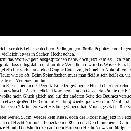
richt verhieß keine schlechten Bedingungen für die Pegnitz: eine Regenp
vielleicht etwas in Sachen Hecht gehen.
icht das Wort Angeln ausgesprochen habe, doch jetzt kam es: „ich fahr 
nitz floss ruhig dahin und für ihre Verhältnisse war das Wasser klar
vogel zischte vorbei und eine Gruppe Enten zog bei meiner Ankunft von
Flaute wie so oft. Beim Spinnfischen muss man fleißig sein heißt es, vi
tte ich Vertrauen in ihn.
n Riese aber an der Pegnitz ist jeder gefangene Hecht einer der keine
ht
gewünscht. Aber vielleicht kommen ja noch Gäste, da könnte die Küc
h wollte mein Glück gleich mal auf der anderen Seite des Baumes vers
on etwas größer. Der Gummifisch hing wieder ganz vorn im Maul und w
alb von 7 Minuten zwei Hechte gefangen hat. Vorausgesetzt er überschr
r weiter. 58cm, wieder kein Riese, doch der Köder hing jetzt in Fetzen
gebissen! Hecht Nummer 4 checkte mit 80cm ein. Den brandneuen Gummifi
ganze Hand. Die Blutflecken auf dem Foto von Hecht Nr. 4 sind übrigens