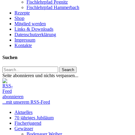
Fischlehrpfad Pegnitz
Fischlehrpfad Hammerbach
Rezepte
Shop
Mitglied werden
Links & Downloads
Datenschutzerklärung
Impressum
Kontakte
Suchen
Search
Seite abonnieren und nichts verpassen...
...mit unserem RSS-Feed
Close
Aktuelles
Menu
70 jähriges Jubiläum
Fischerjugend
Gewässer
Bodenauer Weiher