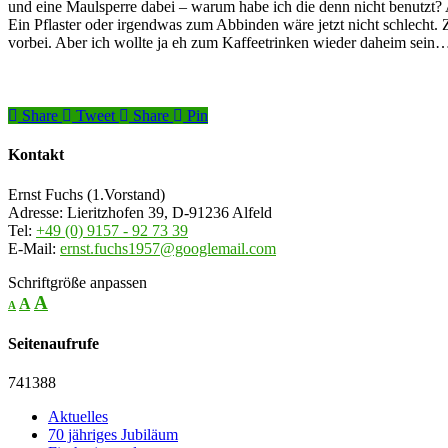
und eine Maulsperre dabei – warum habe ich die denn nicht benutzt? 
Ein Pflaster oder irgendwas zum Abbinden wäre jetzt nicht schlecht.
vorbei. Aber ich wollte ja eh zum Kaffeetrinken wieder daheim sein
Share
Tweet
Share
Pin
Kontakt
Ernst Fuchs (1.Vorstand)
Adresse: Lieritzhofen 39, D-91236 Alfeld
Tel:
+49 (0) 9157 - 92 73 39
E-Mail:
ernst.fuchs1957@googlemail.com
Schriftgröße anpassen
A
A
A
Seitenaufrufe
741388
Aktuelles
70 jähriges Jubiläum