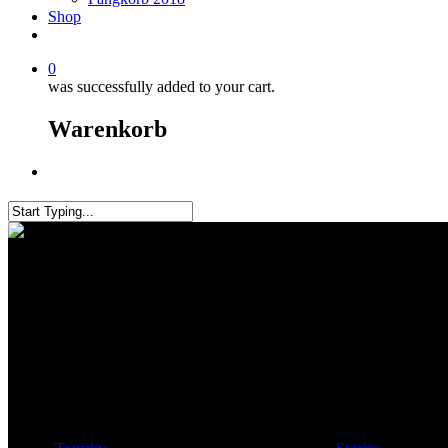
Shop
0
was successfully added to your cart.
Warenkorb
Menu
Close
Search
4 Hechte am 4.Advent