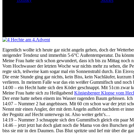
Tomsky
24. Dezember 2019
Januar 5th, 2020
Stories
Eigentlich wollte ich heute gar nicht angeln gehen, doch der Wetterbe
steigender Tendenz und immerhin 5-6°C Außentemperatur. Da könnte 
Meine Frau hatte sich schon gewundert, dass ich bis zu Mittag noch n
Vom Hochwasser der letzten Woche war nichts mehr zu sehen, die Peg
regte sich, teilweise kam sogar mal ein Sonnenstrahl durch. Ein Eis
Die erste Stunde ging gar nichts, kein Biss, kein Nachläufer, kurzum 
verlieren. In meinem Falle war das ein weißer Gummifisch und noch ha
14:00 – ein Hecht hatte sich den Köder geschnappt. Mit 51cm zwar kei
Meine Frau hatte sich zu Heiligabend
Königsberger Klopse vom Hec
Der erste hatte neben einem ins Wasser ragenden Baum gebissen. Ic
14:07 – Nummer 2 hat angebissen. Mit 60 cm schon war der jetzt sch
Nennt mir einen Angler, der mit dem Angeln aufhört nachdem er innerh
der Pegnitz auf Hecht unterwegs ist. Also weiter geht’s…
14:19 – Nummer 3 schnappte sich den Gummifisch gleich ein paar Mete
14:46 – jetzt jetzt hat doch glatt noch die Mama von den Burschen 
biss sie mir in den Daumen. Das Blut spritzte und lief mir über die 