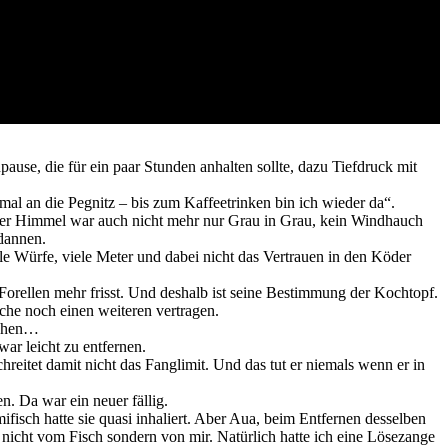
ause, die für ein paar Stunden anhalten sollte, dazu Tiefdruck mit
mal an die Pegnitz – bis zum Kaffeetrinken bin ich wieder da“.
. Der Himmel war auch nicht mehr nur Grau in Grau, kein Windhauch
 dannen.
ele Würfe, viele Meter und dabei nicht das Vertrauen in den Köder
 Forellen mehr frisst. Und deshalb ist seine Bestimmung der Kochtopf.
he noch einen weiteren vertragen.
uchen…
ar leicht zu entfernen.
eitet damit nicht das Fanglimit. Und das tut er niemals wenn er in
. Da war ein neuer fällig.
sch hatte sie quasi inhaliert. Aber Aua, beim Entfernen desselben
 nicht vom Fisch sondern von mir. Natürlich hatte ich eine Lösezange