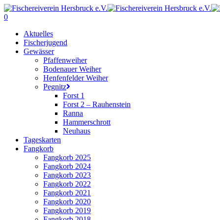
Skip
to
0
main
Menu
Aktuelles
content
Fischerjugend
Gewässer
Pfaffenweiher
Bodenauer Weiher
Henfenfelder Weiher
Pegnitz
Forst 1
Forst 2 – Rauhenstein
Ranna
Hammerschrott
Neuhaus
Tageskarten
Fangkorb
Fangkorb 2025
Fangkorb 2024
Fangkorb 2023
Fangkorb 2022
Fangkorb 2021
Fangkorb 2020
Fangkorb 2019
Fangkorb 2018