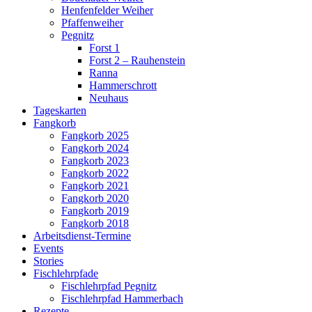
Henfenfelder Weiher
Pfaffenweiher
Pegnitz
Forst 1
Forst 2 – Rauhenstein
Ranna
Hammerschrott
Neuhaus
Tageskarten
Fangkorb
Fangkorb 2025
Fangkorb 2024
Fangkorb 2023
Fangkorb 2022
Fangkorb 2021
Fangkorb 2020
Fangkorb 2019
Fangkorb 2018
Arbeitsdienst-Termine
Events
Stories
Fischlehrpfade
Fischlehrpfad Pegnitz
Fischlehrpfad Hammerbach
Rezepte