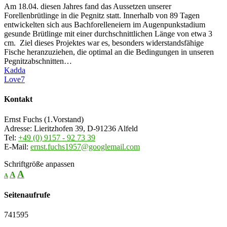
Am 18.04. diesen Jahres fand das Aussetzen unserer
Forellenbrütlinge in die Pegnitz statt. Innerhalb von 89 Tagen
entwickelten sich aus Bachforelleneiern im Augenpunkstadium
gesunde Brütlinge mit einer durchschnittlichen Länge von etwa 3
cm. Ziel dieses Projektes war es, besonders widerstandsfähige
Fische heranzuziehen, die optimal an die Bedingungen in unseren
Pegnitzabschnitten…
Kadda
Love
7
Kontakt
Ernst Fuchs (1.Vorstand)
Adresse: Lieritzhofen 39, D-91236 Alfeld
Tel:
+49 (0) 9157 - 92 73 39
E-Mail:
ernst.fuchs1957@googlemail.com
Schriftgröße anpassen
A
A
A
Seitenaufrufe
741595