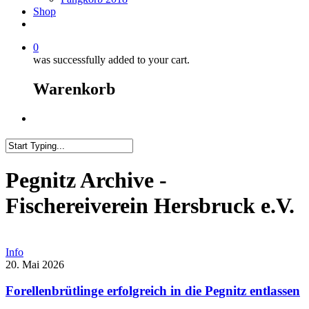
Shop
0
was successfully added to your cart.
Warenkorb
Menu
Close
Search
Pegnitz Archive -
Fischereiverein Hersbruck e.V.
Info
20. Mai 2026
Forellenbrütlinge erfolgreich in die Pegnitz entlassen