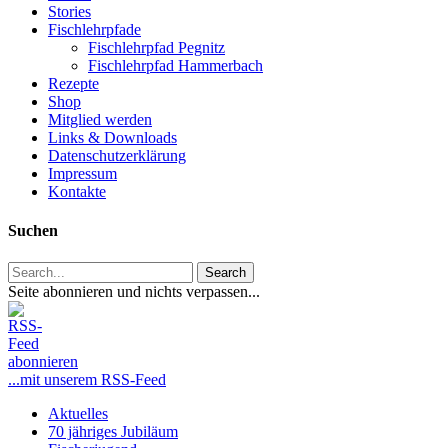
Stories
Fischlehrpfade
Fischlehrpfad Pegnitz
Fischlehrpfad Hammerbach
Rezepte
Shop
Mitglied werden
Links & Downloads
Datenschutzerklärung
Impressum
Kontakte
Suchen
Search
Seite abonnieren und nichts verpassen...
...mit unserem RSS-Feed
Close
Aktuelles
Menu
70 jähriges Jubiläum