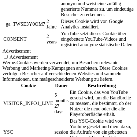
anonym und weist eine zufällig
generierte Nummer zu, um eindeutige
Besucher zu erkennen.
2
Dieses Cookie wird von Google
_ga_TWSE3Y0QM7
Jahre
Analytics installiert.
YouTube setzt dieses Cookie über
2
CONSENT
eingebettete YouTube-Videos und
years
registriert anonyme statistische Daten.
Advertisement
Advertisement
Werbe-Cookies werden verwendet, um Besuchern relevante
Werbung und Marketing-Kampagnen anzubieten. Diese Cookies
verfolgen Besucher auf verschiedenen Websites und sammeln
Informationen, um maßgeschneiderte Werbung zu liefern.
Cookie
Dauer
Beschreibung
Ein Cookie, das von YouTube
5
gesetzt wird, um die Bandbreite
months
VISITOR_INFO1_LIVE
zu messen, die bestimmt, ob der
27
Nutzer die neue oder die alte
days
Playeroberfläche erhält.
Das YSC-Cookie wird von
Youtube gesetzt und dient dazu,
YSC
session
die Aufrufe von eingebetteten