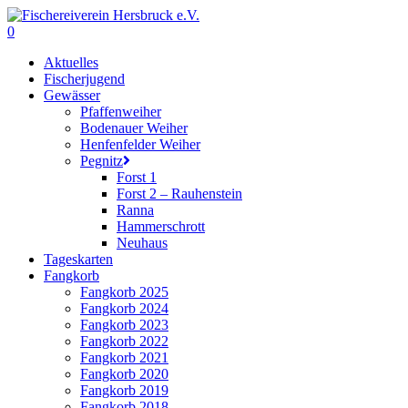
Skip
to
0
main
Menu
Aktuelles
content
Fischerjugend
Gewässer
Pfaffenweiher
Bodenauer Weiher
Henfenfelder Weiher
Pegnitz
Forst 1
Forst 2 – Rauhenstein
Ranna
Hammerschrott
Neuhaus
Tageskarten
Fangkorb
Fangkorb 2025
Fangkorb 2024
Fangkorb 2023
Fangkorb 2022
Fangkorb 2021
Fangkorb 2020
Fangkorb 2019
Fangkorb 2018