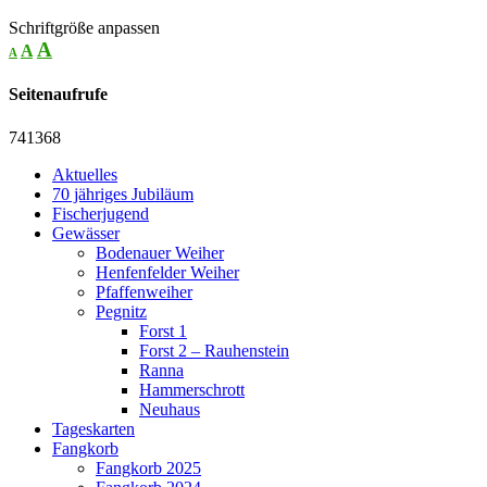
Schriftgröße anpassen
A
A
A
Seitenaufrufe
741368
Aktuelles
70 jähriges Jubiläum
Fischerjugend
Gewässer
Bodenauer Weiher
Henfenfelder Weiher
Pfaffenweiher
Pegnitz
Forst 1
Forst 2 – Rauhenstein
Ranna
Hammerschrott
Neuhaus
Tageskarten
Fangkorb
Fangkorb 2025