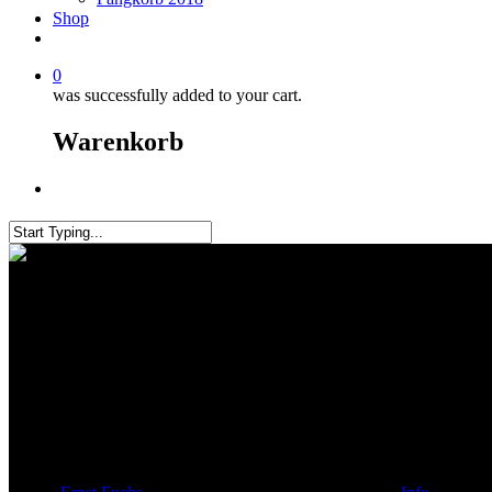
Shop
0
was successfully added to your cart.
Warenkorb
Menu
Close
Search
Sperrung Rothsee ab 17.11.25