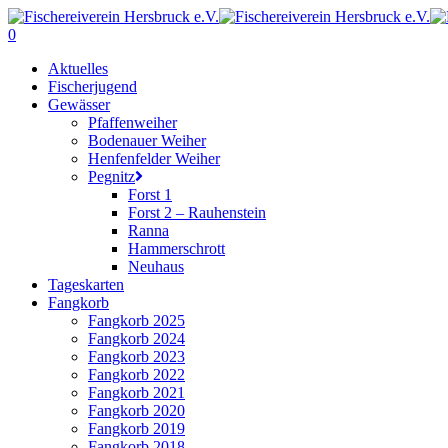
Skip
to
0
main
Menu
Aktuelles
content
Fischerjugend
Gewässer
Pfaffenweiher
Bodenauer Weiher
Henfenfelder Weiher
Pegnitz
Forst 1
Forst 2 – Rauhenstein
Ranna
Hammerschrott
Neuhaus
Tageskarten
Fangkorb
Fangkorb 2025
Fangkorb 2024
Fangkorb 2023
Fangkorb 2022
Fangkorb 2021
Fangkorb 2020
Fangkorb 2019
Fangkorb 2018