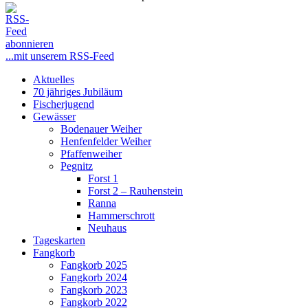
...mit unserem RSS-Feed
Close
Aktuelles
Menu
70 jähriges Jubiläum
Fischerjugend
Gewässer
Bodenauer Weiher
Henfenfelder Weiher
Pfaffenweiher
Pegnitz
Forst 1
Forst 2 – Rauhenstein
Ranna
Hammerschrott
Neuhaus
Tageskarten
Fangkorb
Fangkorb 2025
Fangkorb 2024
Fangkorb 2023
Fangkorb 2022