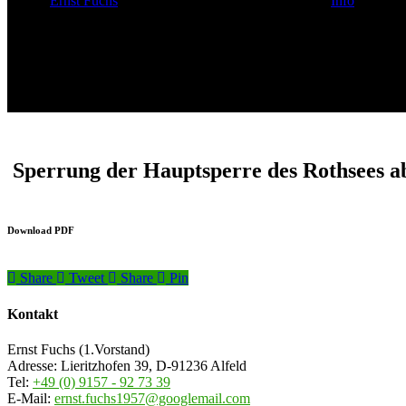
Ernst Fuchs
11. Oktober 2025
Oktober 14th, 2025
Info
Sperrung der Hauptsperre des Rothsees ab 
Download PDF
Share
Tweet
Share
Pin
Kontakt
Ernst Fuchs (1.Vorstand)
Adresse: Lieritzhofen 39, D-91236 Alfeld
Tel:
+49 (0) 9157 - 92 73 39
E-Mail:
ernst.fuchs1957@googlemail.com