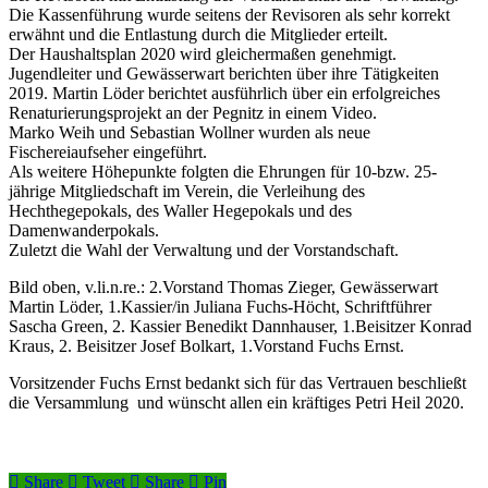
Die Kassenführung wurde seitens der Revisoren als sehr korrekt
erwähnt und die Entlastung durch die Mitglieder erteilt.
Der Haushaltsplan 2020 wird gleichermaßen genehmigt.
Jugendleiter und Gewässerwart berichten über ihre Tätigkeiten
2019. Martin Löder berichtet ausführlich über ein erfolgreiches
Renaturierungsprojekt an der Pegnitz in einem Video.
Marko Weih und Sebastian Wollner wurden als neue
Fischereiaufseher eingeführt.
Als weitere Höhepunkte folgten die Ehrungen für 10-bzw. 25-
jährige Mitgliedschaft im Verein, die Verleihung des
Hechthegepokals, des Waller Hegepokals und des
Damenwanderpokals.
Zuletzt die Wahl der Verwaltung und der Vorstandschaft.
Bild oben, v.li.n.re.: 2.Vorstand Thomas Zieger, Gewässerwart
Martin Löder, 1.Kassier/in Juliana Fuchs-Höcht, Schriftführer
Sascha Green, 2. Kassier Benedikt Dannhauser, 1.Beisitzer Konrad
Kraus, 2. Beisitzer Josef Bolkart, 1.Vorstand Fuchs Ernst.
Vorsitzender Fuchs Ernst bedankt sich für das Vertrauen beschließt
die Versammlung
und wünscht allen ein kräftiges Petri Heil 2020.
Share
Tweet
Share
Pin