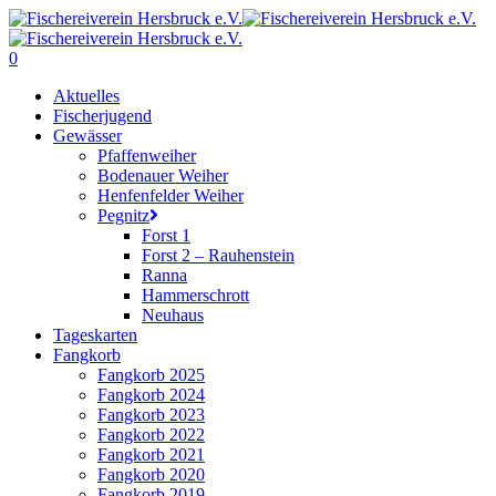
Skip
to
main
0
content
Menu
Aktuelles
Fischerjugend
Gewässer
Pfaffenweiher
Bodenauer Weiher
Henfenfelder Weiher
Pegnitz
Forst 1
Forst 2 – Rauhenstein
Ranna
Hammerschrott
Neuhaus
Tageskarten
Fangkorb
Fangkorb 2025
Fangkorb 2024
Fangkorb 2023
Fangkorb 2022
Fangkorb 2021
Fangkorb 2020
Fangkorb 2019