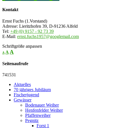
Kontakt
Ernst Fuchs (1.Vorstand)
Adresse: Lieritzhofen 39, D-91236 Alfeld
Tel:
+49 (0) 9157 - 92 73 39
E-Mail:
ernst.fuchs1957@googlemail.com
Schriftgröße anpassen
A
A
A
Seitenaufrufe
741531
Aktuelles
70 jähriges Jubiläum
Fischerjugend
Gewässer
Bodenauer Weiher
Henfenfelder Weiher
Pfaffenweiher
Pegnitz
Forst 1