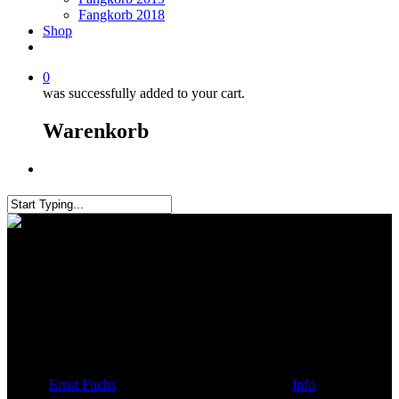
Fangkorb 2018
Shop
0
was successfully added to your cart.
Warenkorb
Menu
Close
Search
Jahreshauptversammlung 2020
Ernst Fuchs
10. März 2020
März 15th, 2020
Info